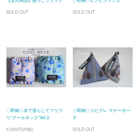
【受注商品】抱っこリュック
◇即納◇ピンピンマナポ
SOLD OUT
SOLD OUT
◇即納◇水で濡らしてフリフ
◇即納◇コビグレ マナーポー
リ“クールネック”Vol.2
チ
3,500円(内税)
SOLD OUT