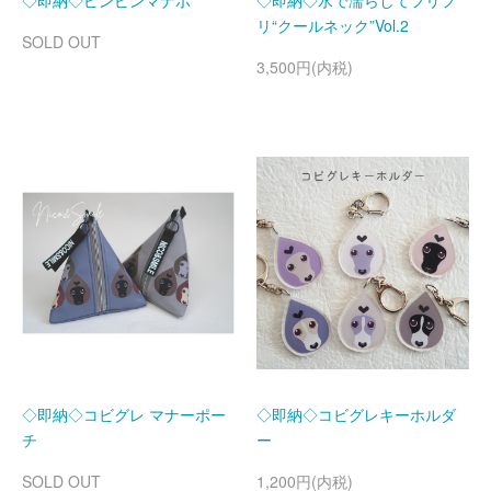
◇即納◇ピンピンマナポ
◇即納◇水で濡らしてフリフ
リ“クールネック”Vol.2
SOLD OUT
3,500円(内税)
◇即納◇コビグレ マナーポー
◇即納◇コビグレキーホルダ
チ
ー
SOLD OUT
1,200円(内税)