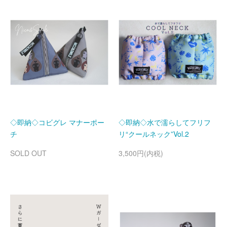
◇即納◇コビグレ マナーポー
◇即納◇水で濡らしてフリフ
チ
リ“クールネック”Vol.2
SOLD OUT
3,500円(内税)