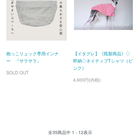
抱っこリュック専用インナ
【イタグレ】《既製商品》◇
ー 『サラサラ』
即納◇ネイティブTシャツ（ピ
ンク）
SOLD OUT
4,600円(内税)
全
35
商品中
1 - 12
表示