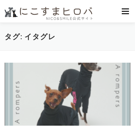
コ
ン
メニュー
テ
ン
ツ
へ
HOME
ニコスマのこだわり
かいもの
よみもの
タグ:
イタグレ
ス
キ
ッ
プ
プライバシーポリシー