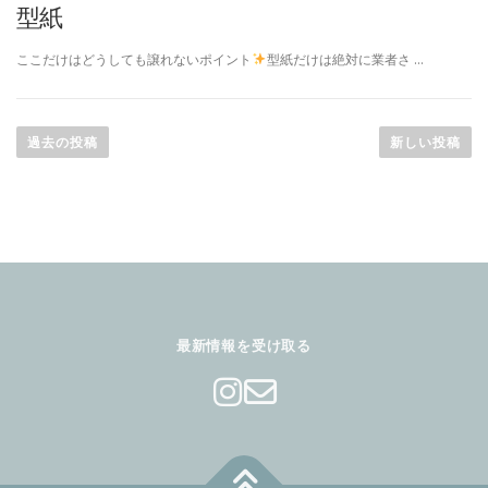
型紙
ここだけはどうしても譲れないポイント
型紙だけは絶対に業者さ …
投
稿
過去の投稿
新しい投稿
ナ
ビ
ゲ
ー
シ
ョ
ン
最新情報を受け取る