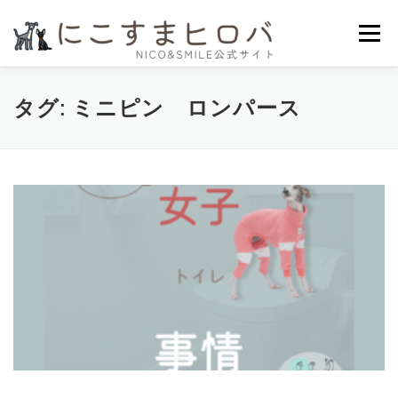
コ
ン
メニュー
テ
ン
ツ
へ
HOME
ニコスマのこだわり
かいもの
よみもの
タグ:
ミニピン ロンパース
ス
キ
ッ
プ
プライバシーポリシー