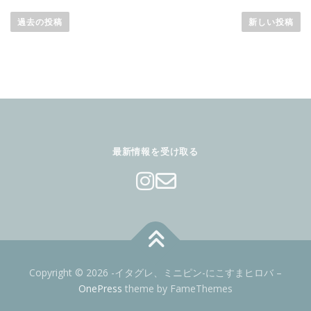
投
稿
過去の投稿
新しい投稿
ナ
ビ
ゲ
ー
シ
ョ
ン
最新情報を受け取る
Copyright © 2026 -イタグレ、ミニピン-にこすまヒロバ
–
OnePress
theme by FameThemes