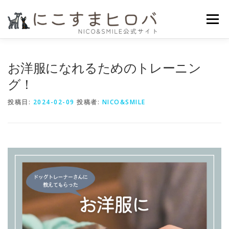
コ
ン
メニュー
テ
ン
ツ
へ
HOME
ニコスマのこだわり
かいもの
よみもの
お洋服になれるためのトレーニン
ス
キ
グ！
ッ
プ
プライバシーポリシー
投稿日:
2024-02-09
投稿者:
NICO&SMILE