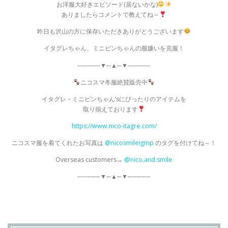
お洋服大好きエピソード(居ないかな)
ありましたらコメントで教えてね～
昨日も沢山の方に保存いただきありがとうございます
イタグレちゃん、ミニピンちゃんの服嫌いを克服！
─────▼─▲─▼─────
ニコスマ冬服絶賛販売中
イタグレ・ミニピンちゃん’sにぴったりのアイテムを
取り揃えております
https://www.nico-itagre.com/
ニコスマ服を着てくれたお写真は
@nicosmileigmp
のタグを付けてね～！
Overseas customers→
@nico.and.smile
─────▼─▲─▼─────