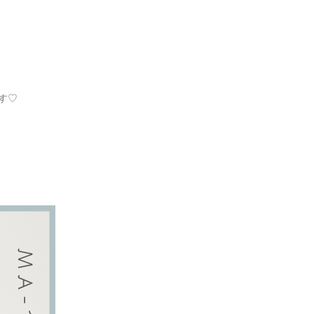
ち⁉
す♡