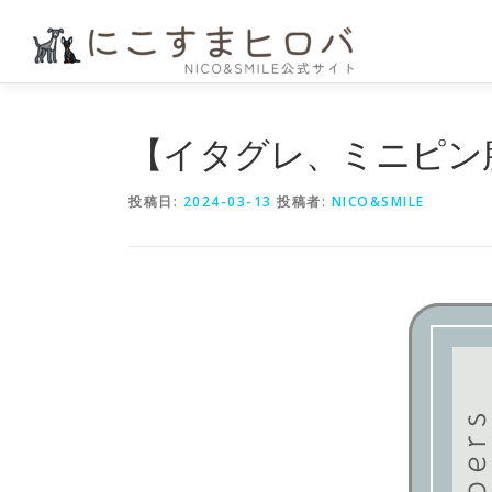
コ
ン
テ
ン
ツ
へ
【イタグレ、ミニピン服
ス
キ
投稿日:
2024-03-13
投稿者:
NICO&SMILE
ッ
プ